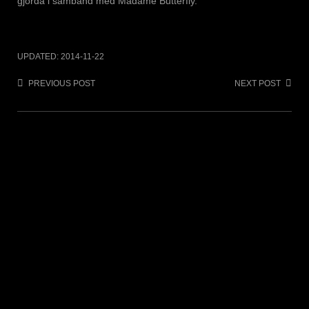
gjorda i samband med Madame Butterfly.
UPDATED:
2014-11-22
Post
PREVIOUS POST
NEXT POST
navigation