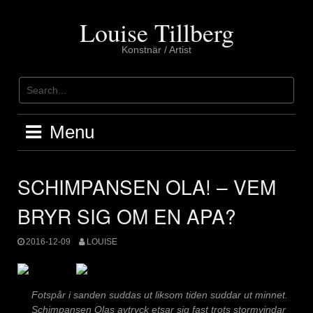
Skip
to
Louise Tillberg
content
Konstnär / Artist
Menu
SCHIMPANSEN OLA! – VEM
BRYR SIG OM EN APA?
2016-12-09
LOUISE
Fotspår i sanden suddas ut liksom tiden suddar ut minnet.
Schimpansen Olas avtryck etsar sig fast trots stormvindar