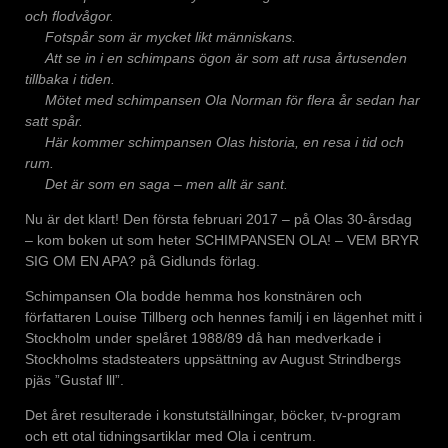
och flodvågor.
Fotspår som är mycket likt människans.
Att se in i en schimpans ögon är som att rusa årtusenden
tillbaka i tiden.
Mötet med schimpansen Ola Norman för flera år sedan har
satt spår.
Här kommer schimpansen Olas historia, en resa i tid och
rum.
Det är som en saga – men allt är sant.
Nu är det klart! Den första februari 2017 – på Olas 30-årsdag
– kom boken ut som heter SCHIMPANSEN OLA! – VEM BRYR
SIG OM EN APA? på Gidlunds förlag.
Schimpansen Ola bodde hemma hos konstnären och
författaren Louise Tillberg och hennes familj i en lägenhet mitt i
Stockholm under spelåret 1988/89 då han medverkade i
Stockholms stadsteaters uppsättning av August Strindbergs
pjäs ”Gustaf lll”.
Det året resulterade i konstutställningar, böcker, tv-program
och ett otal tidningsartiklar med Ola i centrum.