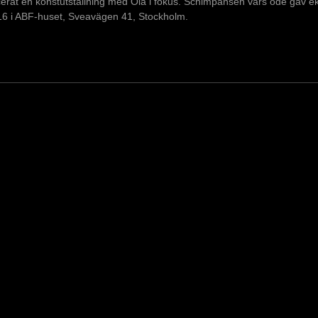
cerat en konstutställning med Ola i fokus. Schimpansen vars öde gav 
 16 i ABF-huset, Sveavägen 41, Stockholm.