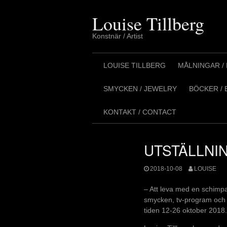
Skip
to
Louise Tillberg
content
Konstnär / Artist
LOUISE TILLBERG
MÅLNINGAR / 
SMYCKEN / JEWELRY
BÖCKER /
KONTAKT / CONTACT
UTSTÄLLNI
2018-10-08
LOUISE
– Att leva med en schimpa
smycken, tv-program och b
tiden 12-26 oktober 2018.