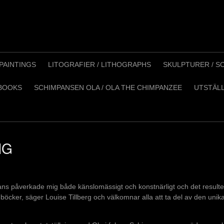
PAINTINGS
LITOGRAFIER / LITHOGRAPHS
SKULPTURER / S
 BOOKS
SCHIMPANSEN OLA / OLA THE CHIMPANZEE
UTSTÄLL
NG
ns påverkade mig både känslomässigt och konstnärligt och det resulterad
öcker, säger Louise Tillberg och välkomnar alla att ta del av den unik