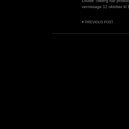
Louise Tillberg har produ
vernissage 12 oktober kl
Post
PREVIOUS POST
navigation